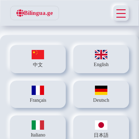
Bilingua.ge
English
中文
Français
Deutsch
Italiano
日本語