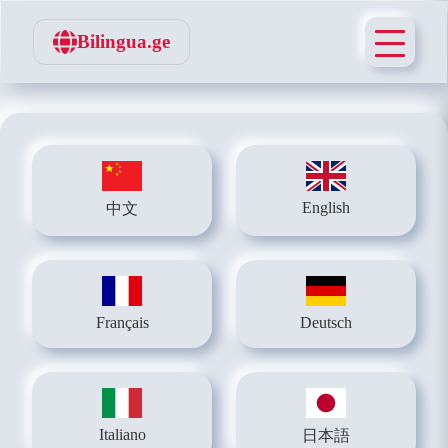
Bilingua.ge
English
中文
Français
Deutsch
Italiano
日本語